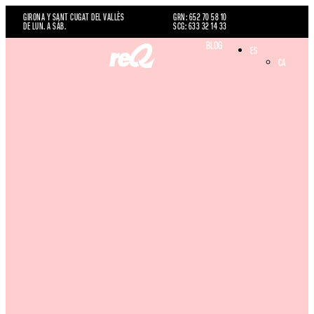
GIRONA Y SANT CUGAT DEL VALLÈS
GRN: 652 70 58 10
DE LUN. A SÁB.
SCG: 633 32 14 33
BLOG
ES
CA