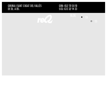
GIRONA I SANT CUGAT DEL VALLÈS
GRN: 652 70 58 10
DE DL. A DS.
SCG: 633 32 14 33
BLOG
CA
ES