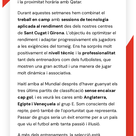
i la proximitat horària amb Qatar.
Durant aquestes setmanes hem combinat el
treball en camp
amb
sessions de tecnologia
aplicada al rendiment
des dels nostres centres
de
Sant Cugat i Girona
. L’objectiu és optimitzar el
rendiment i adaptar progressivament els jugadors
a les exigències del torneig. Ens ha sorprès molt
positivament el
nivell tècnic
i la
professionalitat
tant dels entrenadors com dels futbolistes, que
mostren una gran actitud i una manera de jugar
molt dinàmica i associativa.
Haití arriba al Mundial després d’haver guanyat els
tres últims partits de classificació
sense encaixar
cap gol
, i es veurà les cares amb
Anglaterra,
Egipte i Veneçuela
al grup E. Som conscients del
repte, però també de l’oportunitat que representa.
Passar de grups seria un èxit enorme per a un país
que viu el futbol amb tanta passió i il·lusió.
A més dels entrenaments, la selecció està