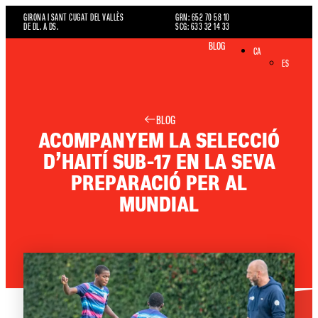
GIRONA I SANT CUGAT DEL VALLÈS
GRN: 652 70 58 10
DE DL. A DS.
SCG: 633 32 14 33
BLOG
CA
ES
BLOG
ACOMPANYEM LA SELECCIÓ
D’HAITÍ SUB-17 EN LA SEVA
PREPARACIÓ PER AL
MUNDIAL